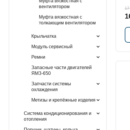
Муфта вязкостная с
вентилятором
17
1
Муфта вязкостная с
толкающим вентилятором
Крыльчатка
Модуль сервисный
Ремни
Запасные части двигателей
ЯМЗ-650
Запчасти системы
охлаждения
Метизы и крепёжные изделия
Система кондиционирования и
отопления
Поршни, шатуны, кольца,