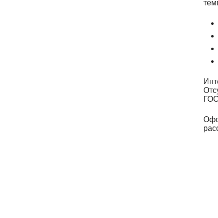
тем
Инт
Отс
ГОС
Офо
рас