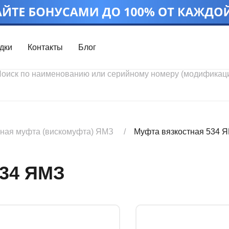
дки
Контакты
Блог
Войти
Каталог проду
Профиль
Скидки
Контакты
3D портал
тная муфта (вискомуфта) ЯМЗ
Муфта вязкостная 534 
34 ЯМЗ
Ч