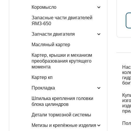
Коромысло
Запасные части двигателей
ЯМЗ-650
Запчасти двигателя
Масляный картер
Картер, крышки и механизм
преобразования крутящего
момента
Нас
кол
Картер кп
гид
бои
Прокладка
Куп
Шпилька крепления головки
изг
блока цилиндров
изд
при
Детали тормозной системы
Пол
Метизы и крепёжные изделия