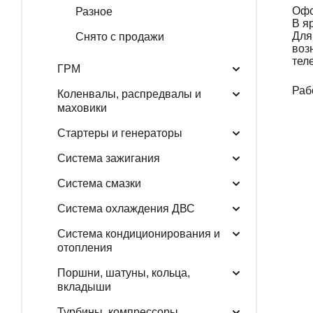
Офо
Разное
В я
Для
Снято с продажи
воз
тел
ГРМ
Раб
Коленвалы, распредвалы и
маховики
Стартеры и генераторы
Система зажигания
Система смазки
Система охлаждения ДВС
Система кондиционирования и
отопления
Поршни, шатуны, кольца,
вкладыши
Турбины, компрессоры