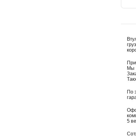
Вту
гру
кор
При
Мы 
Зак
Так
По 
гар
Офо
ком
5 в
Сот