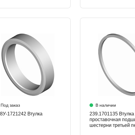
Под заказ
В наличии
238У-1721242 Втулка
239.1701135 Втулка
проставочная подш
шестерни третьей п