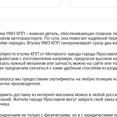
лка ЯМЗ КПП – важная деталь, обеспечивающая плавное пе
зовом автотранспорте. По сути, она помогает надежной пер
обке передач. Втулка ЯМЗ КПП синхронизирует сразу два в
обрести втулки КПП от Моторного завода города Ярослав
работаем с изготовителем напрямую, предлагая высокое ка
азать нужный механизм или запчасть можно на сайте или по
же предлагаем связаться с нами удобным способом из разд
запросу мы предоставим сертификаты на любую позицию из 
антия производителя.
рмить доставку из интернет-магазина можно в любой росс
паний. Жители города Ярославля могут забрать свой заказ в
ечера.
рудничаем не только с физическими, но и с юридическими 