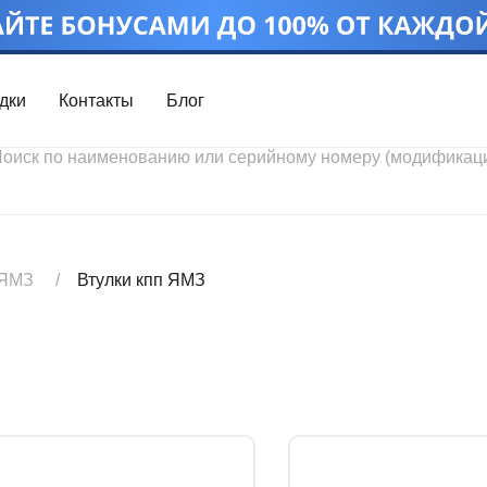
дки
Контакты
Блог
Войти
Каталог проду
Профиль
Скидки
Контакты
3D портал
 ЯМЗ
Втулки кпп ЯМЗ
Ч