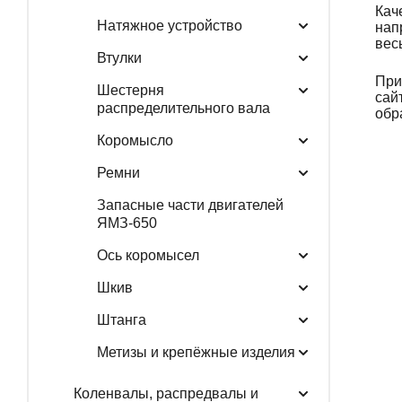
Кач
Натяжное устройство
нап
вес
Втулки
При
Шестерня
сай
распределительного вала
обр
Коромысло
Ремни
Запасные части двигателей
ЯМЗ-650
Ось коромысел
Шкив
Штанга
Метизы и крепёжные изделия
Коленвалы, распредвалы и