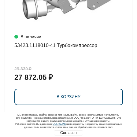
В наличии
53423.1118010-41 Турбокомпрессор
29 339 ₽
27 872.05 ₽
В КОРЗИНУ
Мы обрабатываем файлы cookie (в том числе, файлы cookie, используемые инструментом
веб-аналитики Яндекс.Метрика, предоставляемым ООО «Яндекс», ОГРН 1027700229193). Это
необходимо в целях анализа использования сайта и улучшения его работы.
Работая с сайтом, Вы даете свое
СОГЛАСИЕ
на их обработку и обработку ваших персональных
данных. Если вы не хотите, чтобы ваши данные обрабатывались, покиньте сайт.