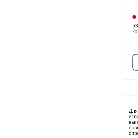
534
ко
Для
исп
вып
пов
опр