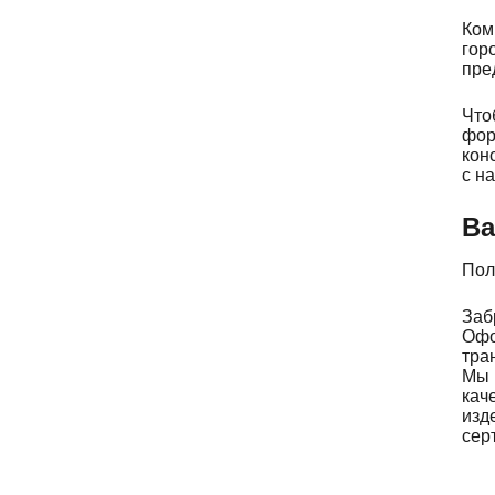
Ком
гор
пре
Что
фор
кон
с н
Ва
Пол
Заб
Офо
тра
Мы 
кач
изд
сер