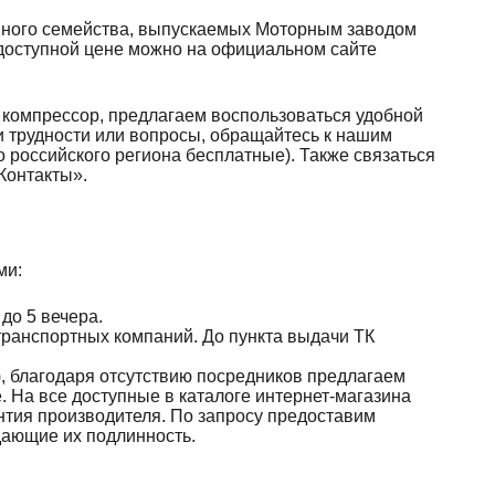
нного семейства, выпускаемых Моторным заводом
о доступной цене можно на официальном сайте
 компрессор, предлагаем воспользоваться удобной
и трудности или вопросы, обращайтесь к нашим
о российского региона бесплатные). Также связаться
Контакты».
ми:
до 5 вечера.
транспортных компаний. До пункта выдачи ТК
 благодаря отсутствию посредников предлагаем
 На все доступные в каталоге интернет-магазина
нтия производителя. По запросу предоставим
дающие их подлинность.