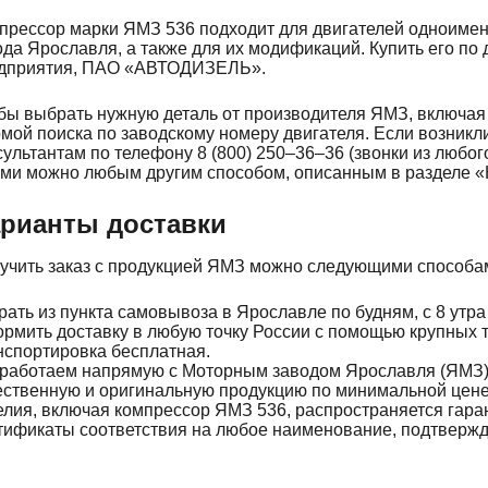
прессор марки ЯМЗ 536 подходит для двигателей одноиме
ода Ярославля, а также для их модификаций. Купить его п
дприятия, ПАО «АВТОДИЗЕЛЬ».
бы выбрать нужную деталь от производителя ЯМЗ, включая
мой поиска по заводскому номеру двигателя. Если возникл
сультантам по телефону 8 (800) 250–36–36 (звонки из любог
ами можно любым другим способом, описанным в разделе «
рианты доставки
учить заказ с продукцией ЯМЗ можно следующими способа
рать из пункта самовывоза в Ярославле по будням, с 8 утра 
рмить доставку в любую точку России с помощью крупных 
нспортировка бесплатная.
работаем напрямую с Моторным заводом Ярославля (ЯМЗ),
ественную и оригинальную продукцию по минимальной цене.
елия, включая компрессор ЯМЗ 536, распространяется гара
тификаты соответствия на любое наименование, подтверж