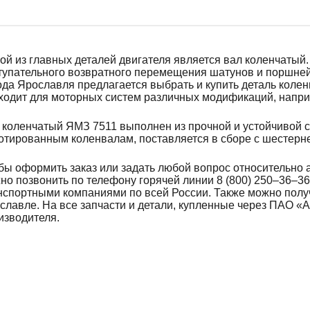
ой из главных деталей двигателя является вал коленчатый
тупательного возвратного перемещения шатунов и поршней
ода Ярославля предлагается выбрать и купить деталь колен
ходит для моторных систем различных модификаций, наприме
 коленчатый ЯМЗ 7511 выполнен из прочной и устойчивой с
зотированным коленвалам, поставляется в сборе с шестерн
бы оформить заказ или задать любой вопрос относительно 
но позвонить по телефону горячей линии 8 (800) 250–36–3
нспортными компаниями по всей России. Также можно получ
славле. На все запчасти и детали, купленные через ПАО «А
изводителя.