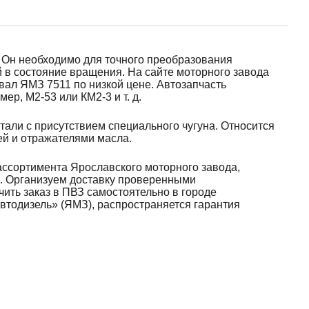
. Он необходимо для точного преобразования
 в состояние вращения. На сайте моторного завода
вал ЯМЗ 7511 по низкой цене. Автозапчасть
р, М2-53 или КМ2-3 и т. д.
тали с присутствием специального чугуна. Относится
ей и отражателями масла.
ассортимента Ярославского моторного завода,
6. Организуем доставку проверенными
ить заказ в ПВЗ самостоятельно в городе
втодизель» (ЯМЗ), распространяется гарантия