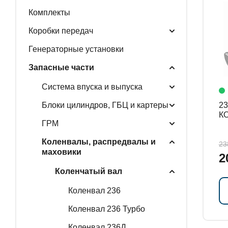
Комплекты
ГЕНЕРАТОРНЫЕ У
Коробки передач
Генераторные установки
Запасные части
ЗАПАСНЫЕ ЧАСТИ
Система впуска и выпуска
Блоки цилиндров, ГБЦ и картеры
23
К
РАСПРОДАЖА
ГРМ
Коленвалы, распредвалы и
23
маховики
2
Коленчатый вал
Коленвал 236
Коленвал 236 Турбо
Коленвал 236Д