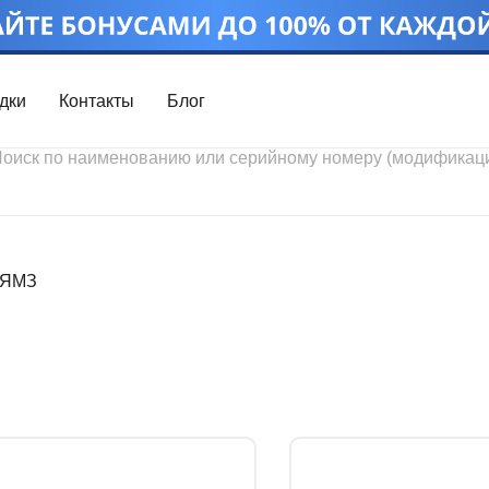
дки
Контакты
Блог
Войти
Каталог проду
Профиль
Скидки
Контакты
3D портал
 ЯМЗ
Ч