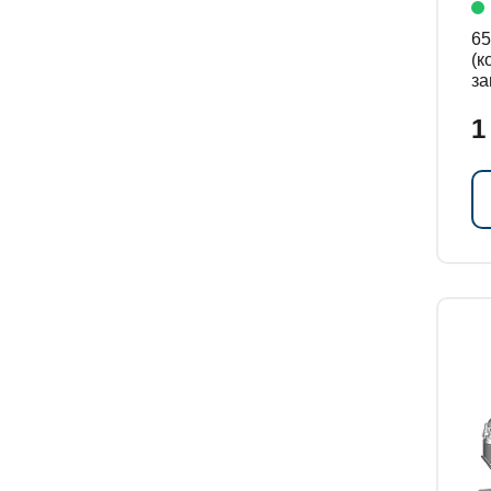
658
(к
за
ко
1