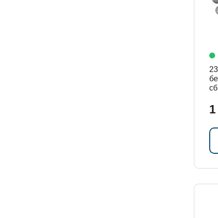
238
бе
сб
1