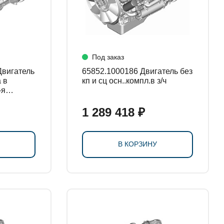
Под заказ
65852.1000186 Двигатель без
 в
кп и сц осн..компл.в з/ч
-я
1 289 418 ₽
В КОРЗИНУ