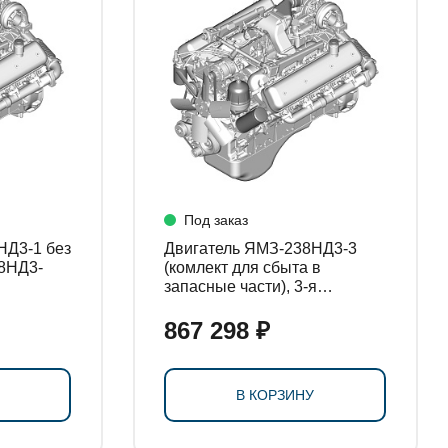
Под заказ
НД3-1 без
Двигатель ЯМЗ-238НД3-3
38НД3-
(комлект для сбыта в
запасные части), 3-я
комплектация 238НД3-
1000189
867 298 ₽
В КОРЗИНУ