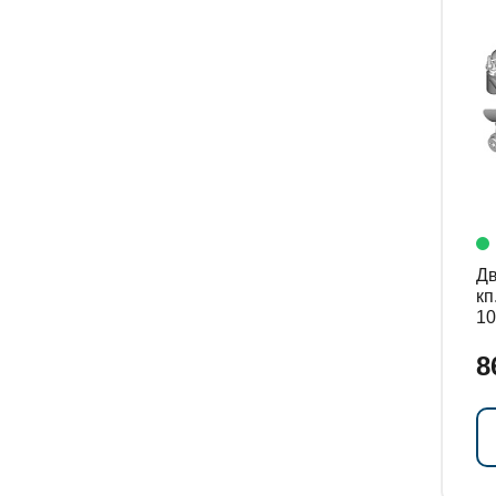
Дв
кп
10
8