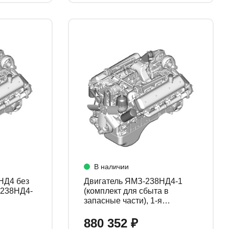
В наличии
НД4 без
Двигатель ЯМЗ-238НД4-1
ч 238НД4-
(комплект для сбыта в
запасные части), 1-я
комплектация 238НД4-
1000187
880 352 ₽