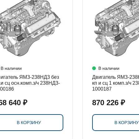
В наличии
В наличии
игатель ЯМЗ-238НД3 без
Двигатель ЯМЗ-238
.и сц осн.комп.з/ч 238НД3-
кп и сц 1 комп.з/ч 2
00186
1000187
68 640 ₽
870 226 ₽
В КОРЗИНУ
В КОРЗИНУ