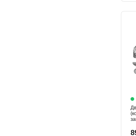
Дв
(к
за
ко
10
8