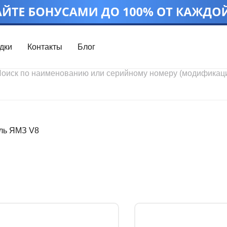
дки
Контакты
Блог
Войти
Каталог проду
Профиль
Скидки
Контакты
3D портал
ль ЯМЗ V8
Ч