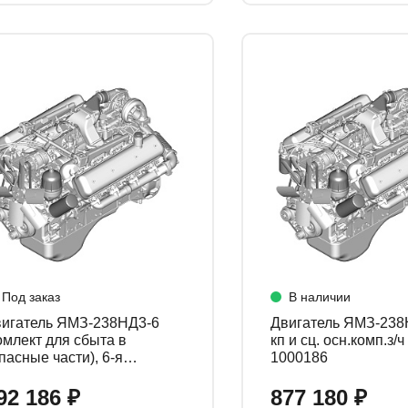
Под заказ
В наличии
игатель ЯМЗ-238НД3-6
Двигатель ЯМЗ-238
омлект для сбыта в
кп и сц. осн.комп.з/
пасные части), 6-я
1000186
мплектация 238НД3-
00192
92 186 ₽
877 180 ₽