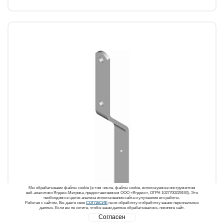
Мы обрабатываем файлы cookie (в том числе, файлы cookie, используемые инструментом
веб-аналитики Яндекс.Метрика, предоставляемым ООО «Яндекс», ОГРН 1027700229193). Это
необходимо в целях анализа использования сайта и улучшения его работы.
Работая с сайтом, Вы даете свое
СОГЛАСИЕ
на их обработку и обработку ваших персональных
данных. Если вы не хотите, чтобы ваши данные обрабатывались, покиньте сайт.