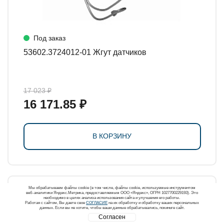
Под заказ
53602.3724012-01 Жгут датчиков
17 023 ₽
16 171.85 ₽
В КОРЗИНУ
Мы обрабатываем файлы cookie (в том числе, файлы cookie, используемые инструментом
веб-аналитики Яндекс.Метрика, предоставляемым ООО «Яндекс», ОГРН 1027700229193). Это
необходимо в целях анализа использования сайта и улучшения его работы.
Работая с сайтом, Вы даете свое
СОГЛАСИЕ
на их обработку и обработку ваших персональных
данных. Если вы не хотите, чтобы ваши данные обрабатывались, покиньте сайт.