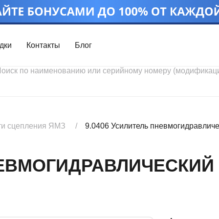
дки
Контакты
Блог
Войти
Каталог проду
Профиль
Скидки
Контакты
3D портал
ти сцепления ЯМЗ
9.0406 Усилитель пневмогидравличе
ЕВМОГИДРАВЛИЧЕСКИЙ 826
Ч