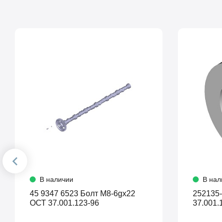
В наличии
В нал
45 9347 6523 Болт М8-6gх22
252135-П2 Шайба
ОСТ 37.001.123-96
37.001.