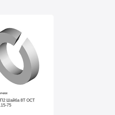
ичии
 8Т ОСТ
115-75