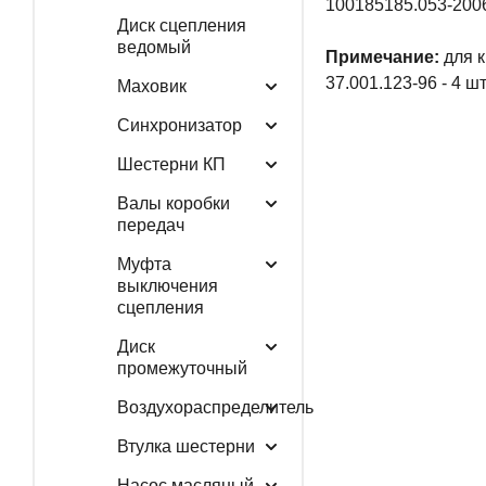
100185185.053-200
Диск сцепления
ведомый
Примечание:
для к
37.001.123-96 - 4 ш
Маховик
Синхронизатор
Шестерни КП
Валы коробки
передач
Муфта
выключения
сцепления
Диск
промежуточный
Воздухораспределитель
Втулка шестерни
Насос масляный