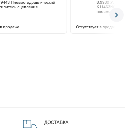
3 Пневмогидравлический
8.9930 Усилитель VG3354-
силитель сцепления
K11463N00 сце
пневмогидравли
 в продаже
Отсутствует в продаже
ДОСТАВКА