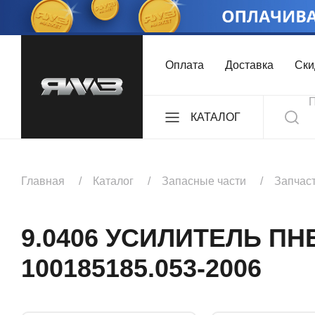
Оплата
Доставка
Ски
КАТАЛОГ
ДВИГАТЕЛИ
Главная
Каталог
Запасные части
Запчас
КОМПЛЕКТЫ
9.0406 УСИЛИТЕЛЬ ПН
100185185.053-2006
КОРОБКИ ПЕРЕДА