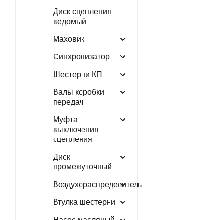
Диск сцепления
ведомый
Маховик
Синхронизатор
Шестерни КП
Валы коробки
передач
Муфта
выключения
сцепления
Диск
промежуточный
Воздухораспределитель
Втулка шестерни
Насос масляный