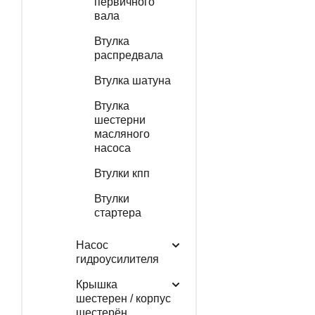
первичного
вала
Втулка
распредвала
Втулка шатуна
Втулка
шестерни
масляного
насоса
Втулки кпп
Втулки
стартера
Насос
гидроусилителя
Крышка
шестерен / корпус
шестерён