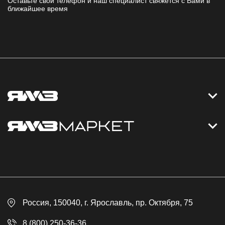
Оставьте свой телефон и наш специалист свяжется с Вами в
ближайшее время
Контакты
Дизельные электростанции
Каталог
Политика обработки персональных данных
Оплата
Официальный сайт
Скидки
Россия
, 150040,
г. Ярославль
,
пр. Октября, 75
Доставка
Контакты
8 (800) 250-36-36