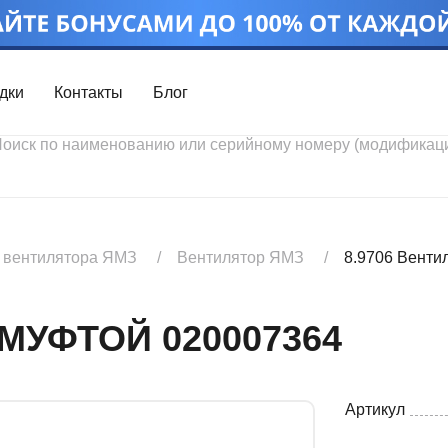
дки
Контакты
Блог
Войти
Каталог проду
Профиль
Скидки
Контакты
3D портал
 вентилятора ЯМЗ
Вентилятор ЯМЗ
8.9706 Венти
 МУФТОЙ 020007364
Артикул
Ч