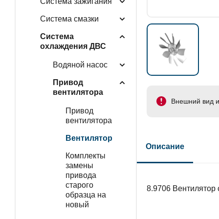
Система зажигания
Система смазки
Система
охлаждения ДВС
Водяной насос
Привод
вентилятора
Внешний вид и
Привод
вентилятора
Вентилятор
Описание
Комплекты
замены
привода
старого
8.9706 Вентилятор
образца на
новый