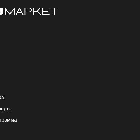
ра
ферта
ограмма