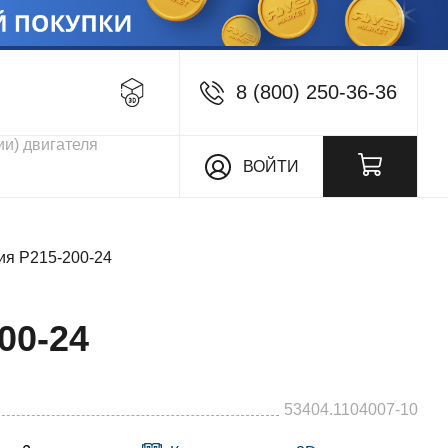
8 (800) 250-36-36
кции
ВОЙТИ
ия P215-200-24
00-24
53404.1104007-10