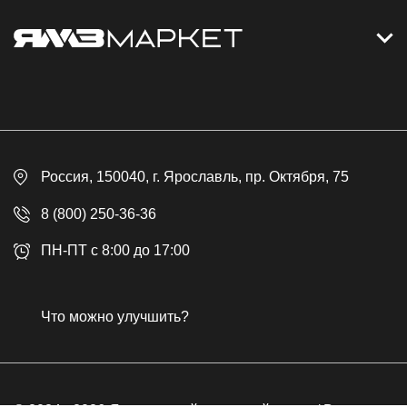
Контакты
Дизельные электростанции
Каталог
Политика обработки персональных данных
Оплата
Официальный сайт
Скидки
Россия
, 150040,
г. Ярославль
,
пр. Октября, 75
Доставка
Контакты
8 (800) 250-36-36
Гарантия
ПН-ПТ с 8:00 до 17:00
Возврат товара
Публичная оферта
Что можно улучшить?
Бонусная программа