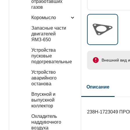
отработавших
газов
Коромысло
Запасные части
двигателей
ЯМЗ-650
Устройства
пусковые
Внешний вид и
подогревательные
Устройство
аварийного
останова
Описание
Впускной и
выпускной
коллектор
238Н-1723049 ПР
Охладитель
наддувочного
воздуха