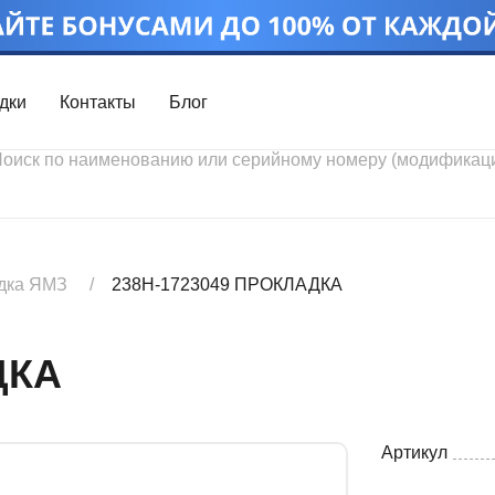
дки
Контакты
Блог
Войти
Каталог проду
Профиль
Скидки
Контакты
3D портал
дка ЯМЗ
238Н-1723049 ПРОКЛАДКА
ДКА
Артикул
Ч