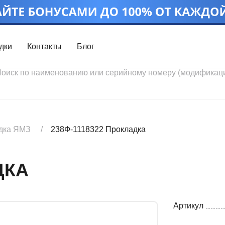
дки
Контакты
Блог
Войти
Каталог проду
Профиль
Скидки
Контакты
3D портал
дка ЯМЗ
238Ф-1118322 Прокладка
ДКА
Артикул
Ч