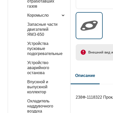
отработавших
газов
Коромысло
Запасные части
двигателей
ЯМЗ-650
Устройства
пусковые
Внешний вид и
подогревательные
Устройство
аварийного
останова
Описание
Впускной и
выпускной
коллектор
238Ф-1118322 Прок
Охладитель
наддувочного
воздуха