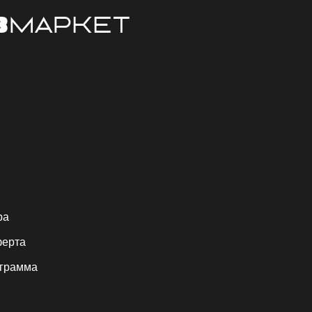
ра
ферта
ограмма