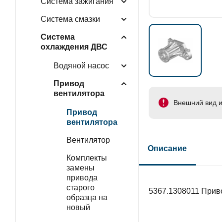
Система зажигания
Система смазки
Система
охлаждения ДВС
Водяной насос
Привод
вентилятора
Внешний вид и
Привод
вентилятора
Вентилятор
Описание
Комплекты
замены
привода
старого
5367.1308011 Прив
образца на
новый