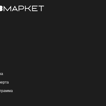
ра
ферта
ограмма