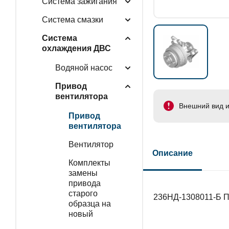
Система зажигания
Система смазки
Система
охлаждения ДВС
Водяной насос
Привод
вентилятора
Внешний вид и
Привод
вентилятора
Вентилятор
Описание
Комплекты
замены
привода
старого
236НД-1308011-Б П
образца на
новый