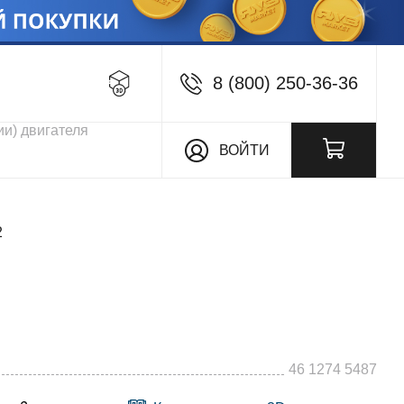
8 (800) 250-36-36
кции
ВОЙТИ
2
46 1274 5487