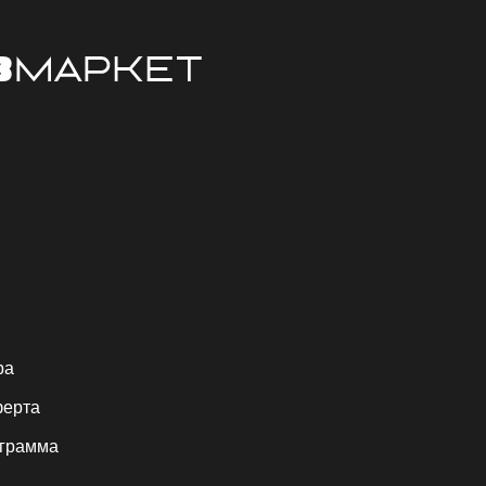
ра
ферта
ограмма