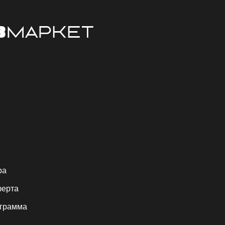
ра
ферта
ограмма