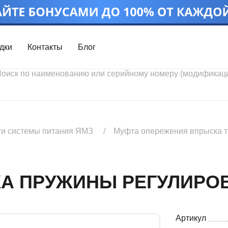
дки
Контакты
Блог
Войти
Каталог проду
Профиль
Скидки
Контакты
3D портал
ти системы питания ЯМЗ
Муфта опережения впрыска 
ДКА ПРУЖИНЫ РЕГУЛИР
Ч
Артикул