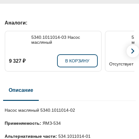
Аналоги:
5340.1011014-03 Насос
5340
масляный
ма
9 327 ₽
В КОРЗИНУ
Отсутствует в
Описание
Насос масляный 5340.1011014-02
Применяемость:
ЯМЗ-534
Альтернативные части:
534.1011014-01