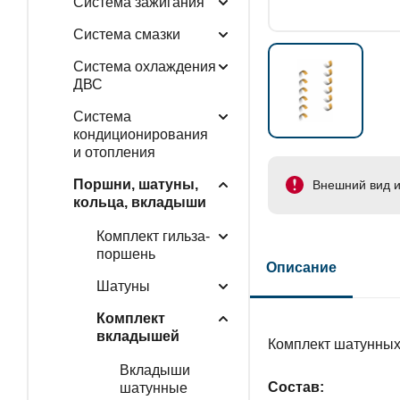
Система зажигания
Система смазки
Система охлаждения
ДВС
Система
кондиционирования
и отопления
Поршни, шатуны,
Внешний вид и
кольца, вкладыши
Комплект гильза-
поршень
Описание
Шатуны
Комплект
вкладышей
Комплект шатунных
Вкладыши
Состав:
шатунные