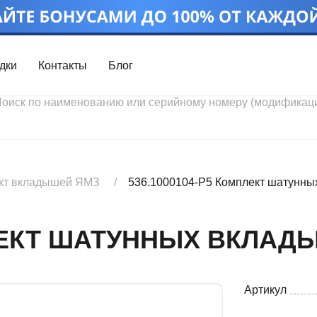
дки
Контакты
Блог
Войти
Каталог проду
Профиль
Скидки
Контакты
3D портал
кт вкладышей ЯМЗ
536.1000104-Р5 Комплект шатунн
ПЛЕКТ ШАТУННЫХ ВКЛА
Артикул
Ч