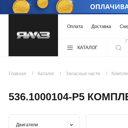
Оплата
Доставка
Ски
КАТАЛОГ
ДВИГАТЕЛИ
Главная
Каталог
Запасные части
Компле
КОМПЛЕКТЫ
536.1000104-Р5 КОМ
КОРОБКИ ПЕРЕДА
Двигатели