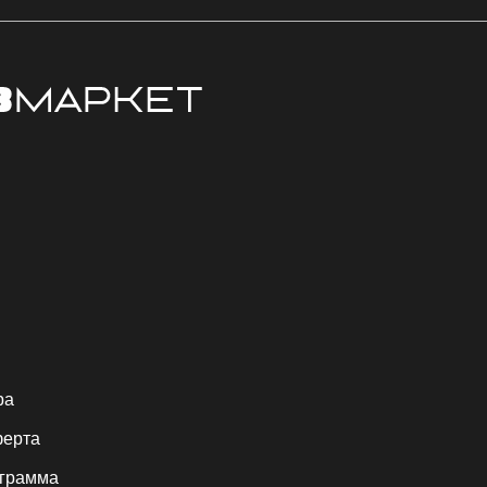
ра
ферта
ограмма