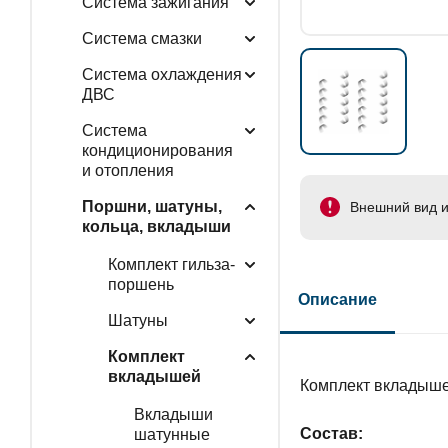
Система зажигания
Система смазки
Система охлаждения
ДВС
Система
кондиционирования
и отопления
Поршни, шатуны,
Внешний вид и
кольца, вкладыши
Комплект гильза-
поршень
Описание
Шатуны
Комплект
вкладышей
Комплект вкладыше
Вкладыши
Состав:
шатунные