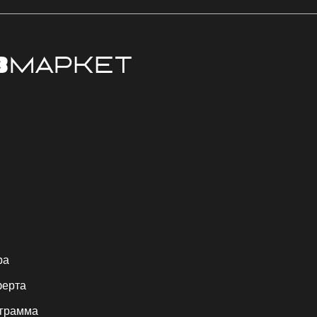
ра
ферта
ограмма