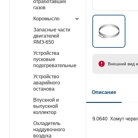
отработавших
газов
Коромысло
Запасные части
двигателей
ЯМЗ-650
Устройства
пусковые
Внешний вид и
подогревательные
Устройство
аварийного
останова
Описание
Впускной и
выпускной
коллектор
9.0640 Хомут черв
Охладитель
наддувочного
воздуха