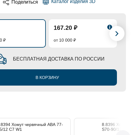
Каталог изделия 3D
Поделиться
167.20 ₽
158
0 ₽
от 10 000 ₽
от 50
БЕСПЛАТНАЯ ДОСТАВКА ПО РОССИИ
В КОРЗИНУ
 Хомут червячный АВА 77-
8.8396 Хомут червячный ТОRRО
5/12 С7 W1
S70-90/12С7-W