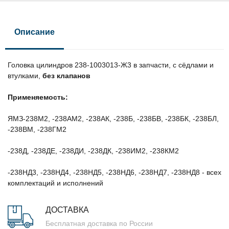
Описание
Головка цилиндров 238-1003013-Ж3 в запчасти, с сёдлами и
втулками,
без клапанов
Применяемость:
ЯМЗ-238М2, -238АМ2, -238АК, -238Б, -238БВ, -238БК, -238БЛ,
-238ВМ, -238ГМ2
-238Д, -238ДЕ, -238ДИ, -238ДК, -238ИМ2, -238КМ2
-238НД3, -238НД4, -238НД5, -238НД6, -238НД7, -238НД8 - всех
комплектаций и исполнений
ДОСТАВКА
Бесплатная доставка по России