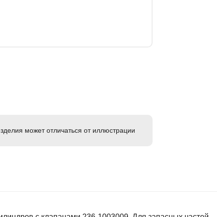
зделия может отличаться от иллюстрации
илиндров с клапанами 236-1003009. Для запасных частей.