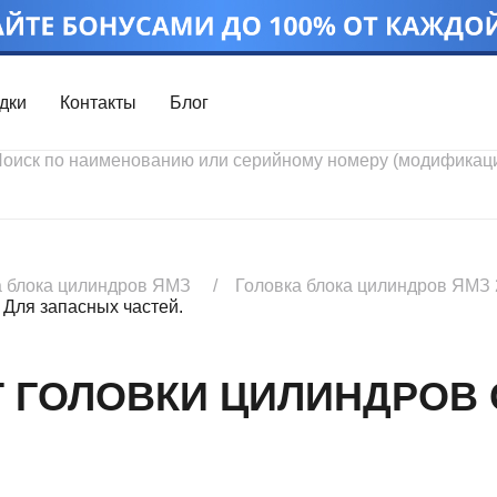
дки
Контакты
Блог
Войти
Каталог проду
Профиль
Скидки
Контакты
3D портал
а блока цилиндров ЯМЗ
Головка блока цилиндров ЯМЗ 
 Для запасных частей.
КТ ГОЛОВКИ ЦИЛИНДРОВ
Ч