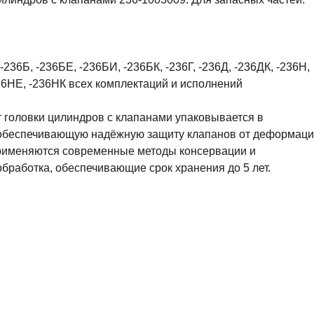
236Б, -236БЕ, -236БИ, -236БК, -236Г, -236Д, -236ДК, -236Н,
36НЕ, -236НК всех комплектаций и исполнений
 головки цилиндров с клапанами упаковывается в
 обеспечивающую надёжную защиту клапанов от деформаци
рименяются современные методы консервации и
бработка, обеспечивающие срок хранения до 5 лет.