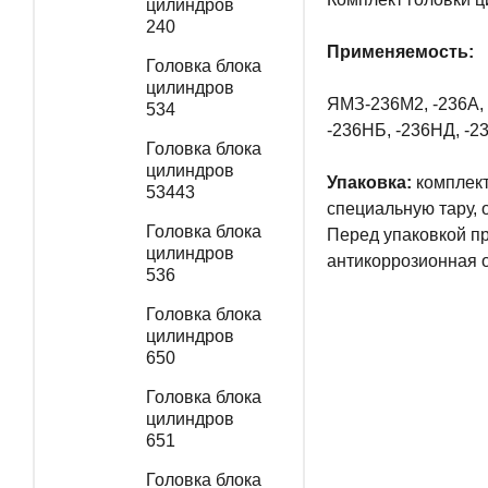
цилиндров
240
Применяемость:
Головка блока
цилиндров
ЯМЗ-236М2, -236А, -
534
-236НБ, -236НД, -2
Головка блока
цилиндров
Упаковка:
комплект
53443
специальную тару,
Головка блока
Перед упаковкой п
цилиндров
антикоррозионная о
536
Головка блока
цилиндров
650
Головка блока
цилиндров
651
Головка блока