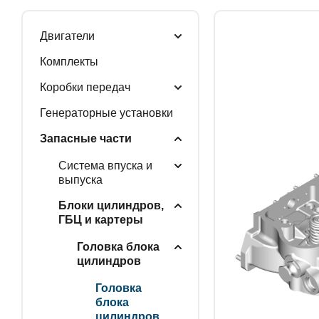
Двигатели
ГЕНЕРАТОРНЫЕ У
Комплекты
Коробки передач
ЗАПАСНЫЕ ЧАСТИ
87 061 ₽
82 707.9
Генераторные установки
Запасные части
до 10 000 ₽
от 10 000 ₽
Система впуска и
РАСПРОДАЖА
выпуска
Блоки цилиндров,
ГБЦ и картеры
Головка блока
цилиндров
Головка
блока
цилиндров