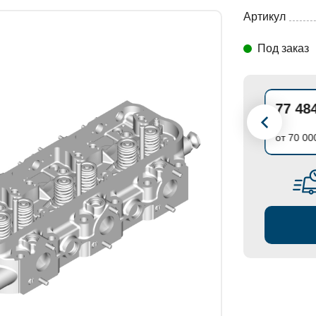
Артикул
СТАНОВКИ
Под заказ
5 ₽
78 354.90 ₽
77 48
от 50 000 ₽
от 70 00