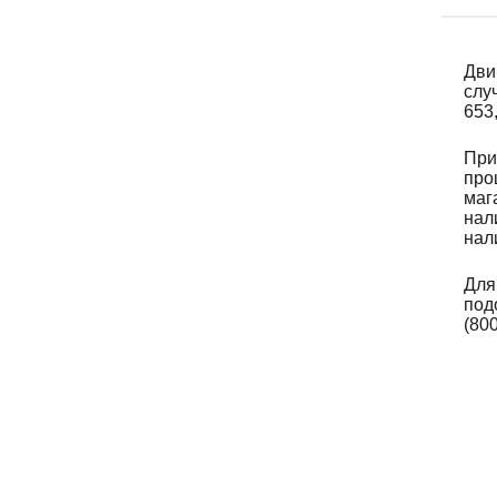
Дви
слу
653
При
про
маг
нал
нал
Для
под
(80