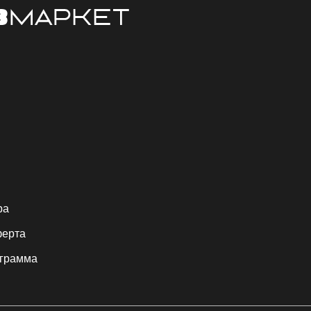
ра
ферта
ограмма