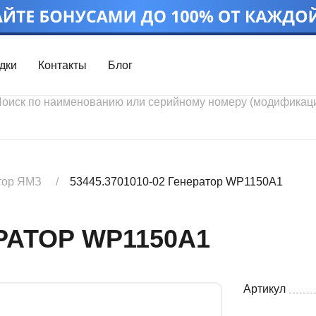
дки
Контакты
Блог
Войти
Каталог проду
Профиль
Скидки
Контакты
3D портал
тор ЯМЗ
53445.3701010-02 Генератор WP1150A1
ЕРАТОР WP1150A1
Артикул
Ч