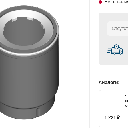
Нет в нали
СТАНОВКИ
Отсутст
Аналоги:
5
с
о
1 221 ₽