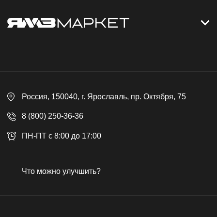
Контакты
Дизельные электростанции
Каталог
Политика обработки персональных данных
Оплата
Официальный сайт
Скидки
Россия
, 150040,
г. Ярославль
,
пр. Октября, 75
Доставка
Контакты
8 (800) 250-36-36
Гарантия
ПН-ПТ с 8:00 до 17:00
Возврат товара
Публичная оферта
Что можно улучшить?
Бонусная программа