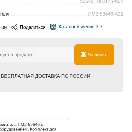
53646.1000175-А02
ЯМЗ V12
теля
ЯМЗ-53646-А02
ЯМЗ V6
Каталог изделия 3D
чии
Поделиться
ЯМЗ V8
вует в продаже
Уведомить
БЕСПЛАТНАЯ ДОСТАВКА ПО РОССИИ
вигатель ЯМЗ-53646 с
борудованием. Комплект для