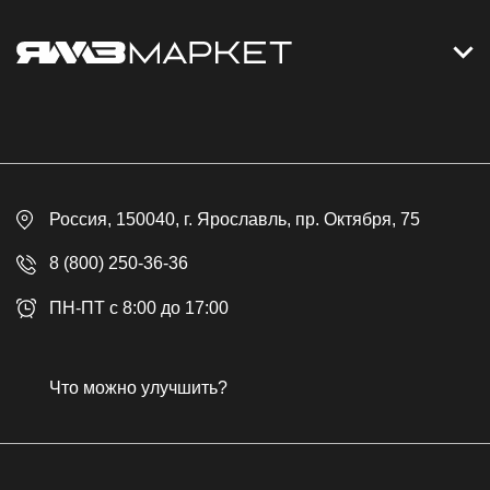
Контакты
Дизельные электростанции
Каталог
Политика обработки персональных данных
Оплата
Официальный сайт
Скидки
Россия
, 150040,
г. Ярославль
,
пр. Октября, 75
Доставка
Контакты
8 (800) 250-36-36
Гарантия
ПН-ПТ с 8:00 до 17:00
Возврат товара
Публичная оферта
Что можно улучшить?
Бонусная программа