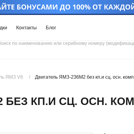
дки
Контакты
Блог
Войти
Каталог проду
Профиль
Скидки
Контакты
3D портал
ль ЯМЗ V6
Двигатель ЯМЗ-236М2 без кп.и сц. осн. комп
БЕЗ КП.И СЦ. ОСН. КОМ
Ч