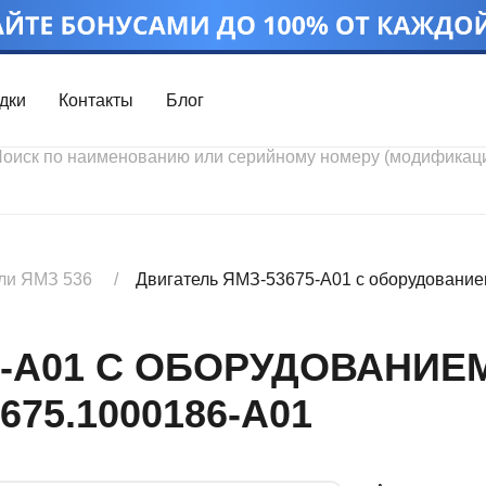
дки
Контакты
Блог
Войти
Каталог проду
Профиль
Скидки
Контакты
3D портал
ли ЯМЗ 536
Двигатель ЯМЗ-53675-А01 с оборудованием
5-А01 С ОБОРУДОВАНИЕ
75.1000186-А01
Ч