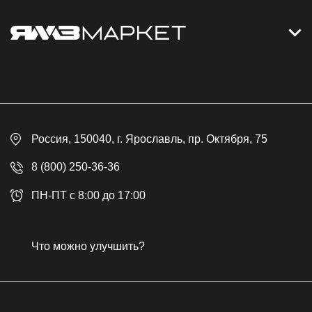
Контакты
Дизельные электростанции
Каталог
Политика обработки персональных данных
Оплата
Официальный сайт
Скидки
Россия
, 150040,
г. Ярославль
,
пр. Октября, 75
Доставка
Контакты
8 (800) 250-36-36
Гарантия
ПН-ПТ с 8:00 до 17:00
Возврат товара
Публичная оферта
Что можно улучшить?
Бонусная программа