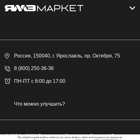
Контакты
Дизельные электростанции
Каталог
Политика обработки персональных данных
Оплата
Официальный сайт
Скидки
Россия
, 150040,
г. Ярославль
,
пр. Октября, 75
Доставка
Контакты
8 (800) 250-36-36
Гарантия
ПН-ПТ с 8:00 до 17:00
Возврат товара
Публичная оферта
Что можно улучшить?
Бонусная программа
© 2024 - 2026 Ярославский моторный завод / Все права
Мы обрабатываем файлы cookie (в том числе, файлы cookie, используемые инструментом